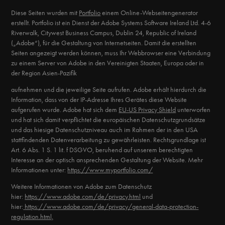
Diese Seiten wurden mit
Portfolio
einem Online-Webseitengenerator
erstellt. Portfolio ist ein Dienst der Adobe Systems Software Ireland Ltd. 4-6
Riverwalk, Citywest Business Campus, Dublin 24, Republic of Ireland
(„Adobe“), für die Gestaltung von Internetseiten. Damit die erstellten
Seiten angezeigt werden können, muss Ihr Webbrowser eine Verbindung
zu einem Server von Adobe in den Vereinigten Staaten, Europa oder in
der Region Asien-Pazifik
aufnehmen und die jeweilige Seite aufrufen. Adobe erhält hierdurch die
Information, dass von der IP-Adresse Ihres Gerätes diese Website
aufgerufen wurde. Adobe hat sich dem
EU-US Privacy Shield
unterworfen
und hat sich damit verpflichtet die europäischen Datenschutzgrundsätze
und das hiesige Datenschutzniveau auch im Rahmen der in den USA
stattfindenden Datenverarbeitung zu gewährleisten. Rechtsgrundlage ist
Art. 6 Abs. 1 S. 1 lit. f DSGVO, beruhend auf unserem berechtigten
Interesse an der optisch ansprechenden Gestaltung der Website. Mehr
Informationen unter:
https://www.myportfolio.com/
Weitere Informationen von Adobe zum Datenschutz
hier:
https://www.adobe.com/de/privacy.html
und
hier:
https://www.adobe.com/de/privacy/general-data-protection-
regulation.html,