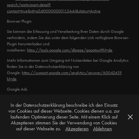
search/participant-detail?
contact=true&id=a2zt000000001L5AAI&status=Active
Browser Plugin
Sie können die Erfassung und Verarbeitung Ihrer Daten durch Google
verhindern, indem Sie das unter dem folgenden Link verfügbare Browser-
Plugin herunterladen und
installieren:
https://tools.google.com/dlpage/gaoptout?hl=de
.
Mehr Informationen zum Umgang mit Nutzerdaten bei Google Analytics
finden Sie in der Datenschutzerklärung von
Google:
https://support.google.com/analytics/answer/6004245?
hl=de
.
Google Ads
Der Websitebetreiber verwendet Google Ads. Google Ads ist ein Online-
In der Datenschutzerklärung beschreibe ich den Einsatz
Werbeprogramm der Google Ireland Limited („Google“), Gordon House,
von Cookies auf dieser Webseite. Cookies dienen u.a. zur
Barrow Street, Dublin 4, Irland.
laufenden Optimierung dieser Seite. Mit einem Klick auf
Google Ads ermöglicht es uns Werbeanzeigen in der Google-
Akzeptieren stimmen Sie der Verwendung von Cookies
Suchmaschine oder auf Drittwebseiten auszuspielen, wenn der Nutzer
auf dieser Webseite zu.
Akzeptieren
Ablehnen
bestimmte Suchbegriffe bei Google eingibt (Keyword-Targeting). Ferner