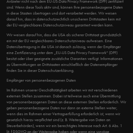
Anbieter nicht nach dem EU-US-Data Privacy Framework (DPF) zertifiziert
sind. Wenn diese Tools aktiv sind, können Ihre personenbezogene Daten
in diese Staaten übertragen und dort verarbeitet werden. Wir weisen
darauf hin, dass in datenschutzrechtlich unsicheren Drittstaaten kein mit
der EU vergleichbares Datenschutzniveau garantiert werden kann.
Wir weisen darauf hin, dass die USA als sicherer Drittstaat grundsätzlich
ein mit der EU vergleichbares Datenschutzniveau aufweisen. Eine
Datenübertragung in die USA ist danach zulässig, wenn der Empfänger
eine Zertifizierung unter dem „EU-US Data Privacy Framework“ (DPF)
besitzt oder über geeignete zusätzliche Garantien verfügt. Informationen
zu Übermittlungen an Drittstaaten einschließlich der Datenempfänger
finden Sie in dieser Datenschutzerklärung.
Empfänger von personenbezogenen Daten
Im Rahmen unserer Geschäftstätigkeit arbeiten wir mit verschiedenen
externen Stellen zusammen. Dabei ist teilweise auch eine Übermittlung
von personenbezogenen Daten an diese externen Stellen erforderlich. Wir
geben personenbezogene Daten nur dann an externe Stellen weiter,
wenn dies im Rahmen einer Vertragserfüllung erforderlich ist, wenn wir
gesetzlich hierzu verpflichtet sind (z. B. Weitergabe von Daten an
Steuerbehörden), wenn wir ein berechtigtes Interesse nach Art. 6 Abs. 1
lit. f DSGVO an der Weitergabe haben oder wenn eine sonstige