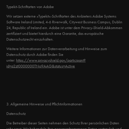
Typekit-Schriftarten von Adobe
Wir setzen externe »Typekit«-Schriftarten des Anbieters Adobe Systems
Software Ireland Limited, 4-6 Riverwalk, Citywest Business Campus, Dublin
24, Republic of Ireland ein. Adobe ist unter dem Privacy-Shield-Abkommen
zertifiziert und bietet hierdurch eine Garantie, das europäische
Datenschutzrecht einzuhalten.
Weitere Informationen zur Datenverarbeitung und Hinweise zum
Datenschutz durch Adobe finden Sie
unter:
https://www.privacyshield.gov/participant?
id=a2zt0000000TNo9AAG&status=Active
3. Allgemeine Hinweise und Pflicht­informationen
Datenschutz
Die Betreiber dieser Seiten nehmen den Schutz Ihrer persönlichen Daten
sehr ernst. Wir behandeln Ihre personenbezogenen Daten vertraulich und