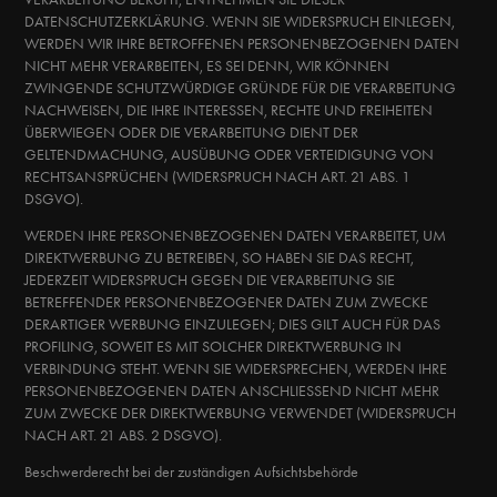
DATENSCHUTZERKLÄRUNG. WENN SIE WIDERSPRUCH EINLEGEN,
WERDEN WIR IHRE BETROFFENEN PERSONENBEZOGENEN DATEN
NICHT MEHR VERARBEITEN, ES SEI DENN, WIR KÖNNEN
ZWINGENDE SCHUTZWÜRDIGE GRÜNDE FÜR DIE VERARBEITUNG
NACHWEISEN, DIE IHRE INTERESSEN, RECHTE UND FREIHEITEN
ÜBERWIEGEN ODER DIE VERARBEITUNG DIENT DER
GELTENDMACHUNG, AUSÜBUNG ODER VERTEIDIGUNG VON
RECHTSANSPRÜCHEN (WIDERSPRUCH NACH ART. 21 ABS. 1
DSGVO).
WERDEN IHRE PERSONENBEZOGENEN DATEN VERARBEITET, UM
DIREKTWERBUNG ZU BETREIBEN, SO HABEN SIE DAS RECHT,
JEDERZEIT WIDERSPRUCH GEGEN DIE VERARBEITUNG SIE
BETREFFENDER PERSONENBEZOGENER DATEN ZUM ZWECKE
DERARTIGER WERBUNG EINZULEGEN; DIES GILT AUCH FÜR DAS
PROFILING, SOWEIT ES MIT SOLCHER DIREKTWERBUNG IN
VERBINDUNG STEHT. WENN SIE WIDERSPRECHEN, WERDEN IHRE
PERSONENBEZOGENEN DATEN ANSCHLIESSEND NICHT MEHR
ZUM ZWECKE DER DIREKTWERBUNG VERWENDET (WIDERSPRUCH
NACH ART. 21 ABS. 2 DSGVO).
Beschwerde­recht bei der zuständigen Aufsichts­behörde