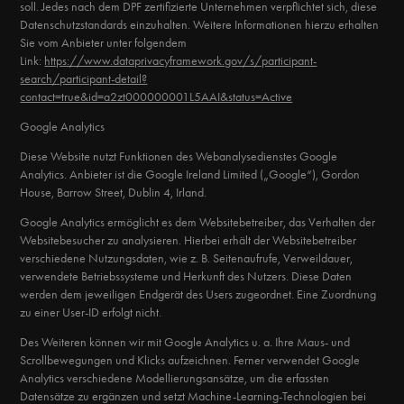
soll. Jedes nach dem DPF zertifizierte Unternehmen verpflichtet sich, diese
Datenschutzstandards einzuhalten. Weitere Informationen hierzu erhalten
Sie vom Anbieter unter folgendem
Link:
https://www.dataprivacyframework.gov/s/participant-
search/participant-detail?
contact=true&id=a2zt000000001L5AAI&status=Active
Google Analytics
Diese Website nutzt Funktionen des Webanalysedienstes Google
Analytics. Anbieter ist die Google Ireland Limited („Google“), Gordon
House, Barrow Street, Dublin 4, Irland.
Google Analytics ermöglicht es dem Websitebetreiber, das Verhalten der
Websitebesucher zu analysieren. Hierbei erhält der Websitebetreiber
verschiedene Nutzungsdaten, wie z. B. Seitenaufrufe, Verweildauer,
verwendete Betriebssysteme und Herkunft des Nutzers. Diese Daten
werden dem jeweiligen Endgerät des Users zugeordnet. Eine Zuordnung
zu einer User-ID erfolgt nicht.
Des Weiteren können wir mit Google Analytics u. a. Ihre Maus- und
Scrollbewegungen und Klicks aufzeichnen. Ferner verwendet Google
Analytics verschiedene Modellierungsansätze, um die erfassten
Datensätze zu ergänzen und setzt Machine-Learning-Technologien bei