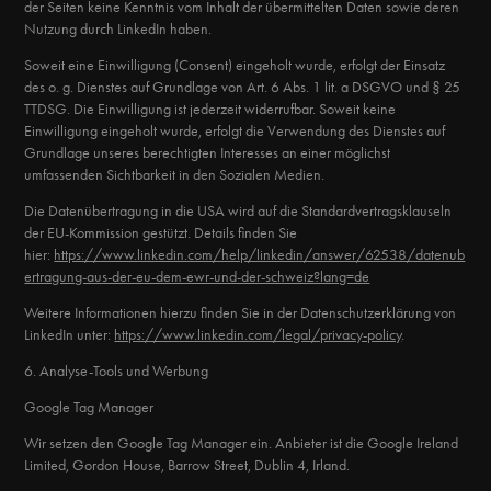
der Seiten keine Kenntnis vom Inhalt der übermittelten Daten sowie deren
Nutzung durch LinkedIn haben.
Soweit eine Einwilligung (Consent) eingeholt wurde, erfolgt der Einsatz
des o. g. Dienstes auf Grundlage von Art. 6 Abs. 1 lit. a DSGVO und § 25
TTDSG. Die Einwilligung ist jederzeit widerrufbar. Soweit keine
Einwilligung eingeholt wurde, erfolgt die Verwendung des Dienstes auf
Grundlage unseres berechtigten Interesses an einer möglichst
umfassenden Sichtbarkeit in den Sozialen Medien.
Die Datenübertragung in die USA wird auf die Standardvertragsklauseln
der EU-Kommission gestützt. Details finden Sie
hier:
https://www.linkedin.com/help/linkedin/answer/62538/datenub
ertragung-aus-der-eu-dem-ewr-und-der-schweiz?lang=de
Weitere Informationen hierzu finden Sie in der Datenschutzerklärung von
LinkedIn unter:
https://www.linkedin.com/legal/privacy-policy
.
6. Analyse-Tools und Werbung
Google Tag Manager
Wir setzen den Google Tag Manager ein. Anbieter ist die Google Ireland
Limited, Gordon House, Barrow Street, Dublin 4, Irland.