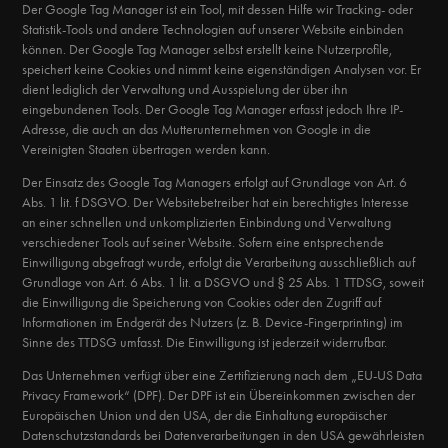
Der Google Tag Manager ist ein Tool, mit dessen Hilfe wir Tracking- oder
Statistik-Tools und andere Technologien auf unserer Website einbinden
können. Der Google Tag Manager selbst erstellt keine Nutzerprofile,
speichert keine Cookies und nimmt keine eigenständigen Analysen vor. Er
dient lediglich der Verwaltung und Ausspielung der über ihn
eingebundenen Tools. Der Google Tag Manager erfasst jedoch Ihre IP-
Adresse, die auch an das Mutterunternehmen von Google in die
Vereinigten Staaten übertragen werden kann.
Der Einsatz des Google Tag Managers erfolgt auf Grundlage von Art. 6
Abs. 1 lit. f DSGVO. Der Websitebetreiber hat ein berechtigtes Interesse
an einer schnellen und unkomplizierten Einbindung und Verwaltung
verschiedener Tools auf seiner Website. Sofern eine entsprechende
Einwilligung abgefragt wurde, erfolgt die Verarbeitung ausschließlich auf
Grundlage von Art. 6 Abs. 1 lit. a DSGVO und § 25 Abs. 1 TTDSG, soweit
die Einwilligung die Speicherung von Cookies oder den Zugriff auf
Informationen im Endgerät des Nutzers (z. B. Device-Fingerprinting) im
Sinne des TTDSG umfasst. Die Einwilligung ist jederzeit widerrufbar.
Das Unternehmen verfügt über eine Zertifizierung nach dem „EU-US Data
Privacy Framework“ (DPF). Der DPF ist ein Übereinkommen zwischen der
Europäischen Union und den USA, der die Einhaltung europäischer
Datenschutzstandards bei Datenverarbeitungen in den USA gewährleisten