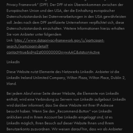
Privacy Framework“ (DPF). Der DPF ist ein Übereinkommen zwischen der
Europäischen Union und den USA, der die Einhaltung europäischer
Datenschutzstandards bei Datenverarbeitungen in den USA gewährleisten
soll. Jedes nach dem DPF zertifizierte Unternehmen verpflichtet sich, diese
Datenschutzstandards einzuhalten. Weitere Informationen hierzu erhalten
Sie vom Anbieter unter folgendem
Link:
https://www.dataprivacyframework.gov/s/participant-
search/participant-detail?
contact=true&id=a2zt0000000GnywAAC&status=Active
LinkedIn
Diese Website nutzt Elemente des Netzwerks LinkedIn. Anbieter ist die
LinkedIn Ireland Unlimited Company, Wilton Plaza, Wilton Place, Dublin 2,
Irland.
Bei jedem Abruf einer Seite dieser Website, die Elemente von LinkedIn
enthält, wird eine Verbindung zu Servern von LinkedIn aufgebaut. LinkedIn
wird darüber informiert, dass Sie diese Website mit Ihrer IP-Adresse
besucht haben. Wenn Sie den „Recommend-Button“ von LinkedIn
anklicken und in Ihrem Account bei LinkedIn eingeloggt sind, ist es
LinkedIn möglich, Ihren Besuch auf dieser Website Ihnen und Ihrem
Benutzerkonto zuzuordnen. Wir weisen darauf hin, dass wir als Anbieter